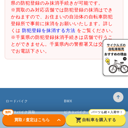
県の防犯登録のみ抹消手続きが可能です。
※買取のみ対応店舗では防犯登録の抹消はでき
かねますので、お住まいの自治体の自転車防犯
登録所で事前に抹消をお願いいたします。詳し
くは
防犯登録を抹消する方法
をご覧ください。
※千葉県の防犯登録抹消手続きは店舗で行うこ
とができません。千葉県内の警察署又は交番ま
でお電話下さい。
ロードバイク
BMX
クロスバイク買取
ピストバイク
無料
パーツも続々入荷中！
keyboard_arrow_down
shopping_cart
買取 / 査定はこちら
自転車を購入する
マウンテンバイク買取
ベビーカー