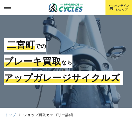
shopping_cart
オンライン
ショップ
二宮町
での
ブレーキ買取
なら
アップガレージサイクルズ
トップ
ショップ買取カテゴリー詳細