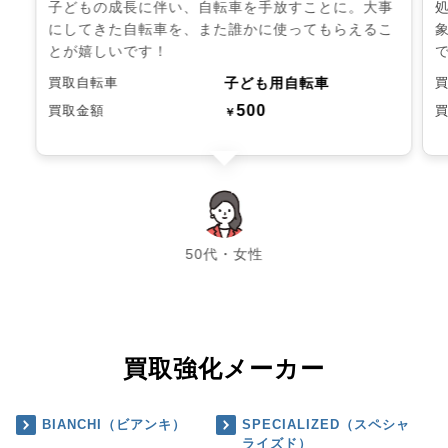
子どもの成長に伴い、自転車を手放すことに。大事
にしてきた自転車を、また誰かに使ってもらえるこ
とが嬉しいです！
子ども用自転車
買取自転車
500
買取金額
￥
chevron_left
chevron_right
50代・女性
買取強化メーカー
BIANCHI（ビアンキ）
SPECIALIZED（スペシャ
ライズド）