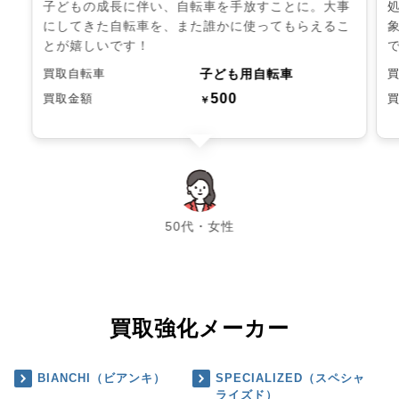
子どもの成長に伴い、自転車を手放すことに。大事
にしてきた自転車を、また誰かに使ってもらえるこ
とが嬉しいです！
子ども用自転車
買取自転車
500
買取金額
￥
chevron_left
chevron_right
50代・女性
買取強化メーカー
BIANCHI（ビアンキ）
SPECIALIZED（スペシャ
ライズド）