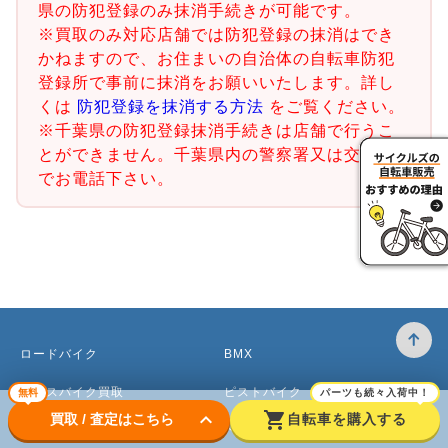
県の防犯登録のみ抹消手続きが可能です。
※買取のみ対応店舗では防犯登録の抹消はでき
かねますので、お住まいの自治体の自転車防犯
登録所で事前に抹消をお願いいたします。詳し
くは
防犯登録を抹消する方法
をご覧ください。
※千葉県の防犯登録抹消手続きは店舗で行うこ
とができません。千葉県内の警察署又は交番ま
でお電話下さい。
ロードバイク
BMX
クロスバイク買取
ピストバイク
無料
パーツも続々入荷中！
keyboard_arrow_down
shopping_cart
買取 / 査定はこちら
自転車を購入する
マウンテンバイク買取
ベビーカー