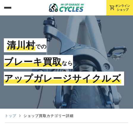
shopping_cart
オンライン
ショップ
清川村
での
ブレーキ買取
なら
アップガレージサイクルズ
トップ
ショップ買取カテゴリー詳細