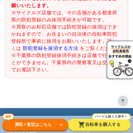
願いいたします。
※サイクルズ店舗では、その店舗がある都道府
県の防犯登録のみ抹消手続きが可能です。
※買取のみ対応店舗では防犯登録の抹消はでき
かねますので、お住まいの自治体の自転車防犯
登録所で事前に抹消をお願いいたします。詳し
くは
防犯登録を抹消する方法
をご覧ください。
※千葉県の防犯登録抹消手続きは店舗で行うこ
とができません。千葉県内の警察署又は交番ま
でお電話下さい。
無料
パーツも続々入荷中！
ロードバイク
BMX
keyboard_arrow_down
shopping_cart
買取 / 査定はこちら
自転車を購入する
クロスバイク買取
ピストバイク