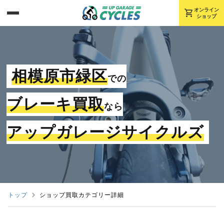
shopping_cart
オンライン
ショップ
相模原市緑区
での
ブレーキ買取
なら
アップガレージサイクルズ
トップ
ショップ買取カテゴリー詳細