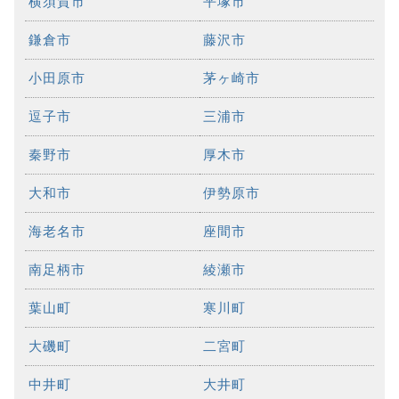
横須賀市
平塚市
鎌倉市
藤沢市
小田原市
茅ヶ崎市
逗子市
三浦市
秦野市
厚木市
大和市
伊勢原市
海老名市
座間市
南足柄市
綾瀬市
葉山町
寒川町
大磯町
二宮町
中井町
大井町