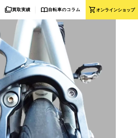
folder_copy
import_contacts
shopping_cart
買取実績
自転車のコラム
オンライン
ショップ