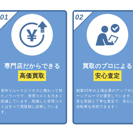
専門店だからできる
買取のプロによる
高価買取
安心査定
長年リユースビジネスに携わって得
創業25年の上場企業のアップガ
たノウハウで、管理コストを大きく
ージグループが運営しています
削減しています。削減した管理コス
富な実績と丁寧な査定で、安心
トはすべて買取額に反映していま
自転車を売却できます！
す。