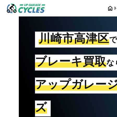
home
川崎市高津区
ブレーキ買取
な
アップガレー
ズ