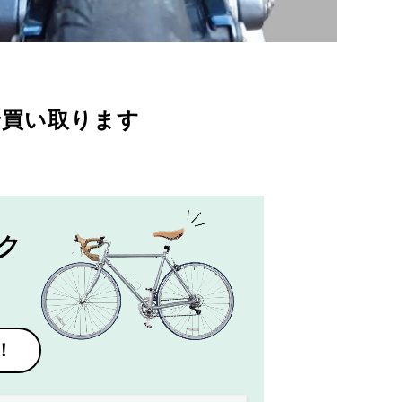
で買い取ります
ク
！