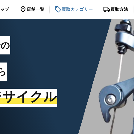
location_on
sell
local_shipping
トップ
店舗一覧
買取カテゴリー
買取方法
での
ら
ジサイクル