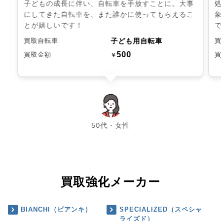
子どもの成長に伴い、自転車を手放すことに。大事
にしてきた自転車を、また誰かに使ってもらえるこ
とが嬉しいです！
子ども用自転車
買取自転車
500
買取金額
￥
chevron_left
chevron_right
50代・女性
買取強化メーカー
BIANCHI（ビアンキ）
SPECIALIZED（スペシャ
ライズド）