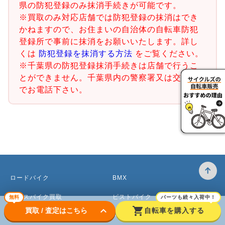
県の防犯登録のみ抹消手続きが可能です。
※買取のみ対応店舗では防犯登録の抹消はでき
かねますので、お住まいの自治体の自転車防犯
登録所で事前に抹消をお願いいたします。詳し
くは
防犯登録を抹消する方法
をご覧ください。
※千葉県の防犯登録抹消手続きは店舗で行うこ
とができません。千葉県内の警察署又は交番ま
でお電話下さい。
ロードバイク
BMX
クロスバイク買取
ピストバイク
無料
パーツも続々入荷中！
keyboard_arrow_down
shopping_cart
買取 / 査定はこちら
自転車を購入する
マウンテンバイク買取
ベビーカー