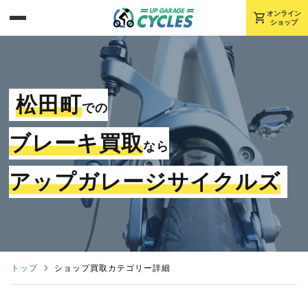
shopping_cart
オンライン
ショップ
松田町
での
ブレーキ買取
なら
アップガレージサイクルズ
トップ
ショップ買取カテゴリー詳細