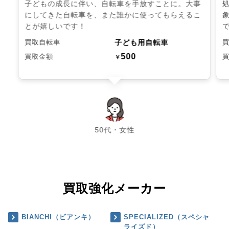
子どもの成長に伴い、自転車を手放すことに。大事
にしてきた自転車を、また誰かに使ってもらえるこ
とが嬉しいです！
子ども用自転車
買取自転車
500
買取金額
￥
chevron_left
chevron_right
50代・女性
買取強化メーカー
BIANCHI（ビアンキ）
SPECIALIZED（スペシャ
ライズド）