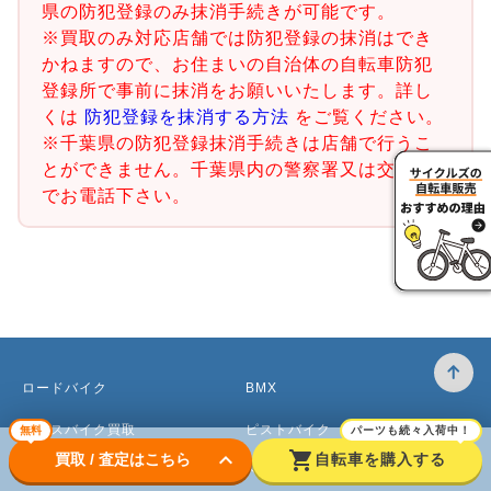
県の防犯登録のみ抹消手続きが可能です。
※買取のみ対応店舗では防犯登録の抹消はでき
かねますので、お住まいの自治体の自転車防犯
登録所で事前に抹消をお願いいたします。詳し
くは
防犯登録を抹消する方法
をご覧ください。
※千葉県の防犯登録抹消手続きは店舗で行うこ
とができません。千葉県内の警察署又は交番ま
でお電話下さい。
ロードバイク
BMX
クロスバイク買取
ピストバイク
無料
パーツも続々入荷中！
keyboard_arrow_down
shopping_cart
買取 / 査定はこちら
自転車を購入する
マウンテンバイク買取
ベビーカー