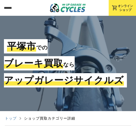
shopping_cart
オンライン
ショップ
平塚市
での
ブレーキ買取
なら
アップガレージサイクルズ
トップ
ショップ買取カテゴリー詳細