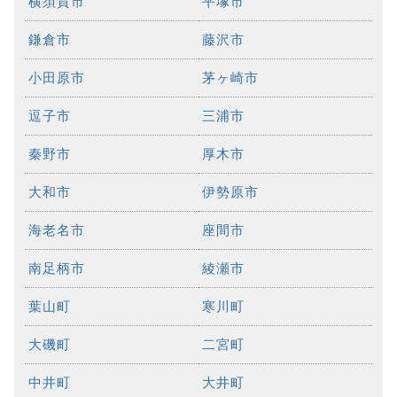
横須賀市
平塚市
鎌倉市
藤沢市
小田原市
茅ヶ崎市
逗子市
三浦市
秦野市
厚木市
大和市
伊勢原市
海老名市
座間市
南足柄市
綾瀬市
葉山町
寒川町
大磯町
二宮町
中井町
大井町