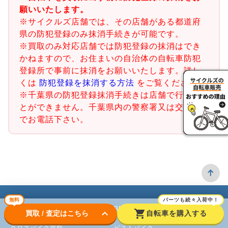
願いいたします。
※サイクルズ店舗では、その店舗がある都道府
県の防犯登録のみ抹消手続きが可能です。
※買取のみ対応店舗では防犯登録の抹消はでき
かねますので、お住まいの自治体の自転車防犯
登録所で事前に抹消をお願いいたします。詳し
くは
防犯登録を抹消する方法
をご覧ください。
※千葉県の防犯登録抹消手続きは店舗で行うこ
とができません。千葉県内の警察署又は交番ま
でお電話下さい。
無料
パーツも続々入荷中！
ロードバイク
BMX
keyboard_arrow_down
shopping_cart
買取 / 査定はこちら
自転車を購入する
クロスバイク買取
ピストバイク