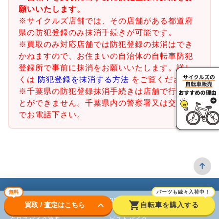
願いいたします。
※サイクルズ店舗では、その店舗がある都道府
県の防犯登録のみ抹消手続きが可能です。
※買取のみ対応店舗では防犯登録の抹消はでき
かねますので、お住まいの自治体の自転車防犯
登録所で事前に抹消をお願いいたします。詳し
くは
防犯登録を抹消する方法
をご覧ください。
※千葉県の防犯登録抹消手続きは店舗で行うこ
とができません。千葉県内の警察署又は交番ま
でお電話下さい。
無料
パーツも続々入荷中！
ロードバイク
BMX
keyboard_arrow_down
shopping_cart
買取 / 査定はこちら
自転車を購入する
クロスバイク買取
ピストバイク