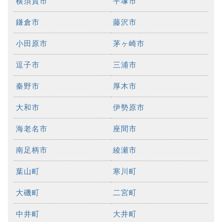
横須賀市
平塚市
鎌倉市
藤沢市
小田原市
茅ヶ崎市
逗子市
三浦市
秦野市
厚木市
大和市
伊勢原市
海老名市
座間市
南足柄市
綾瀬市
葉山町
寒川町
大磯町
二宮町
中井町
大井町