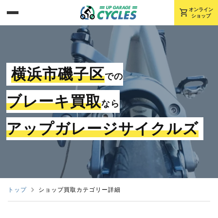
shopping_cart
オンライン
ショップ
横浜市磯子区
での
ブレーキ買取
なら
アップガレージサイクルズ
トップ
ショップ買取カテゴリー詳細