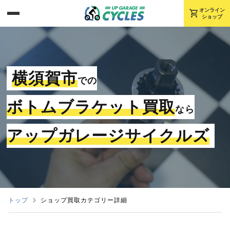
shopping_cart
オンライン
ショップ
横須賀市
での
ボトムブラケット買取
なら
アップガレージサイクルズ
トップ
ショップ買取カテゴリー詳細