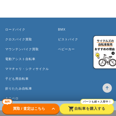
ロードバイク
BMX
クロスバイク買取
ピストバイク
マウンテンバイク買取
ベビーカー
電動アシスト自転車
ママチャリ・シティサイクル
子ども用自転車
折りたたみ自転車
ミニベロ
無料
パーツも続々入荷中！
keyboard_arrow_down
shopping_cart
買取 / 査定はこちら
自転車を購入する