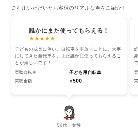
ご利用いただいたお客様のリアルな声をご紹介！
誰かにまた使ってもらえる！
★★★★★
子どもの成長に伴い、自転車を手放すことに。大事
にしてきた自転車を、また誰かに使ってもらえるこ
とが嬉しいです！
子ども用自転車
買取自転車
500
買取金額
￥
chevron_left
chevron_right
50代・女性