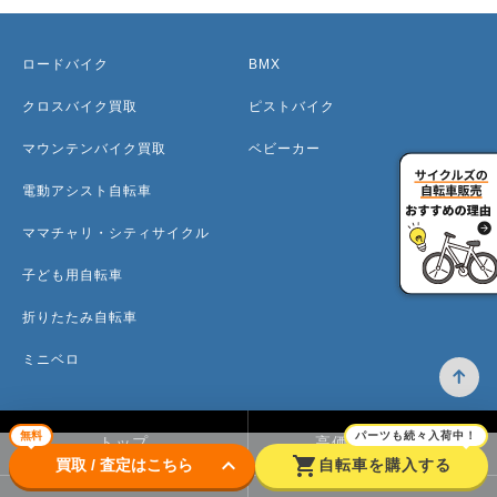
ロードバイク
BMX
クロスバイク買取
ピストバイク
マウンテンバイク買取
ベビーカー
電動アシスト自転車
ママチャリ・シティサイクル
子ども用自転車
折りたたみ自転車
ミニベロ
無料
パーツも続々入荷中！
トップ
高価買取のワケ
keyboard_arrow_down
shopping_cart
買取 / 査定はこちら
自転車を購入する