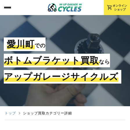
shopping_cart
オンライン
ショップ
愛川町
での
ボトムブラケット買取
なら
アップガレージサイクルズ
トップ
ショップ買取カテゴリー詳細