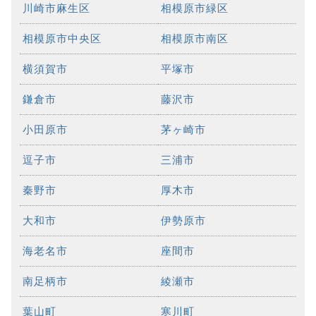
川崎市麻生区
相模原市緑区
相模原市中央区
相模原市南区
横須賀市
平塚市
鎌倉市
藤沢市
小田原市
茅ヶ崎市
逗子市
三浦市
秦野市
厚木市
大和市
伊勢原市
海老名市
座間市
南足柄市
綾瀬市
葉山町
寒川町