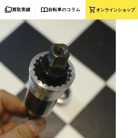
folder_copy
import_contacts
shopping_cart
買取実績
自転車のコラム
オンライン
ショップ