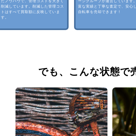
たノウハウで、管理コストを大きく
ージグループが運営しています
削減しています。削減した管理コス
富な実績と丁寧な査定で、安心
トはすべて買取額に反映していま
自転車を売却できます！
す。
でも、
こんな状態で