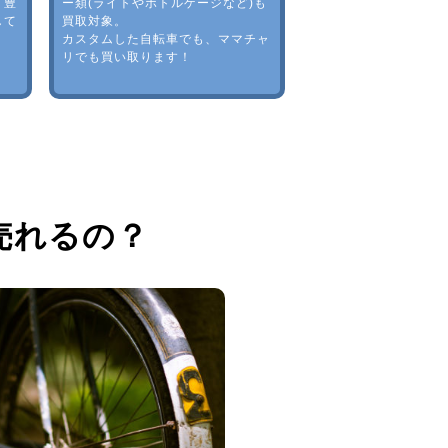
。豊
ー類(ライトやボトルゲージなど)も
して
買取対象。
カスタムした自転車でも、ママチャ
リでも買い取ります！
売れるの？