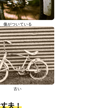
傷がついている
古い
大丈夫！