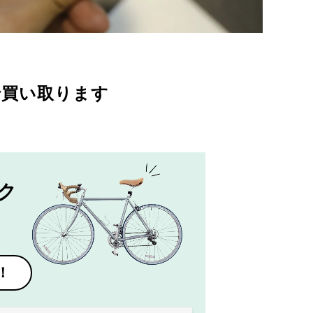
で買い取ります
ク
！