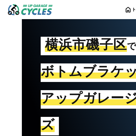
home
横浜市磯子区
ボトムブラケ
アップガレー
ズ