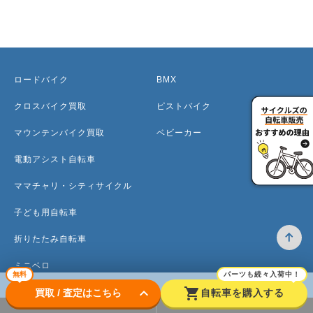
ロードバイク
BMX
クロスバイク買取
ピストバイク
マウンテンバイク買取
ベビーカー
電動アシスト自転車
ママチャリ・シティサイクル
子ども用自転車
折りたたみ自転車
ミニベロ
無料
パーツも続々入荷中！
keyboard_arrow_down
shopping_cart
買取 / 査定はこちら
自転車を購入する