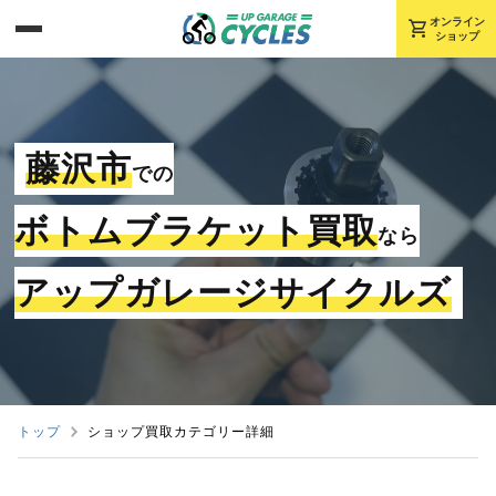
shopping_cart
オンライン
ショップ
藤沢市
での
ボトムブラケット買取
なら
アップガレージサイクルズ
トップ
ショップ買取カテゴリー詳細