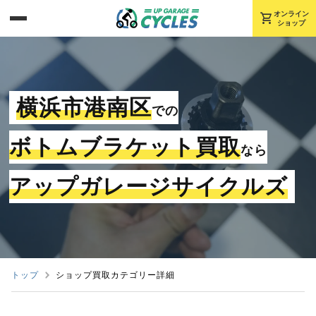
shopping_cart
オンライン
ショップ
横浜市港南区
での
ボトムブラケット買取
なら
アップガレージサイクルズ
トップ
ショップ買取カテゴリー詳細