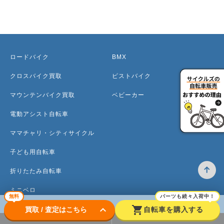
ロードバイク
BMX
クロスバイク買取
ピストバイク
マウンテンバイク買取
ベビーカー
電動アシスト自転車
ママチャリ・シティサイクル
子ども用自転車
折りたたみ自転車
ミニベロ
無料
パーツも続々入荷中！
keyboard_arrow_down
shopping_cart
買取 / 査定はこちら
自転車を購入する