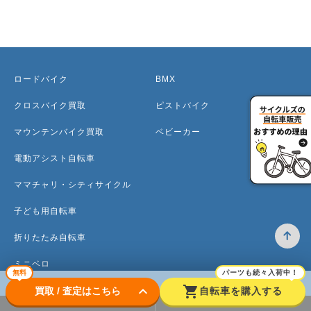
ロードバイク
BMX
クロスバイク買取
ピストバイク
マウンテンバイク買取
ベビーカー
電動アシスト自転車
ママチャリ・シティサイクル
子ども用自転車
折りたたみ自転車
ミニベロ
無料
パーツも続々入荷中！
keyboard_arrow_down
shopping_cart
買取 / 査定はこちら
自転車を購入する