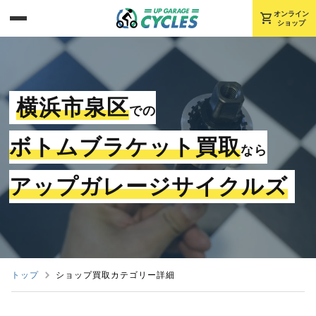
shopping_cart
オンライン
ショップ
横浜市泉区
での
ボトムブラケット買取
なら
アップガレージサイクルズ
トップ
ショップ買取カテゴリー詳細