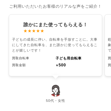
ご利用いただいたお客様のリアルな声をご紹介！
誰かにまた使ってもらえる！
★★★★★
子どもの成長に伴い、自転車を手放すことに。大事
にしてきた自転車を、また誰かに使ってもらえるこ
とが嬉しいです！
子ども用自転車
買取自転車
500
買取金額
￥
chevron_left
chevron_right
50代・女性