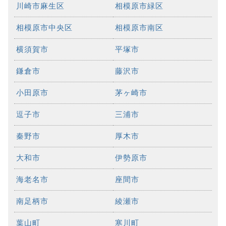
川崎市麻生区
相模原市緑区
相模原市中央区
相模原市南区
横須賀市
平塚市
鎌倉市
藤沢市
小田原市
茅ヶ崎市
逗子市
三浦市
秦野市
厚木市
大和市
伊勢原市
海老名市
座間市
南足柄市
綾瀬市
葉山町
寒川町