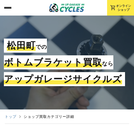
shopping_cart
オンライン
ショップ
松田町
での
ボトムブラケット買取
なら
アップガレージサイクルズ
トップ
ショップ買取カテゴリー詳細