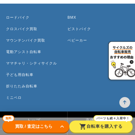
ロードバイク
BMX
クロスバイク買取
ピストバイク
マウンテンバイク買取
ベビーカー
電動アシスト自転車
ママチャリ・シティサイクル
子ども用自転車
折りたたみ自転車
ミニベロ
無料
パーツも続々入荷中！
トップ
高価買取のワケ
keyboard_arrow_down
shopping_cart
買取 / 査定はこちら
自転車を購入する