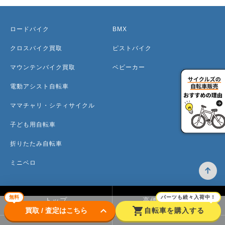
ロードバイク
BMX
クロスバイク買取
ピストバイク
マウンテンバイク買取
ベビーカー
電動アシスト自転車
ママチャリ・シティサイクル
子ども用自転車
折りたたみ自転車
ミニベロ
無料
パーツも続々入荷中！
トップ
高価買取のワケ
keyboard_arrow_down
shopping_cart
買取 / 査定はこちら
自転車を購入する