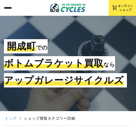
shopping_cart
オンライン
ショップ
開成町
での
ボトムブラケット買取
なら
アップガレージサイクルズ
トップ
ショップ買取カテゴリー詳細