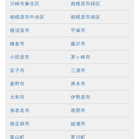
川崎市麻生区
相模原市緑区
相模原市中央区
相模原市南区
横須賀市
平塚市
鎌倉市
藤沢市
小田原市
茅ヶ崎市
逗子市
三浦市
秦野市
厚木市
大和市
伊勢原市
海老名市
座間市
南足柄市
綾瀬市
葉山町
寒川町