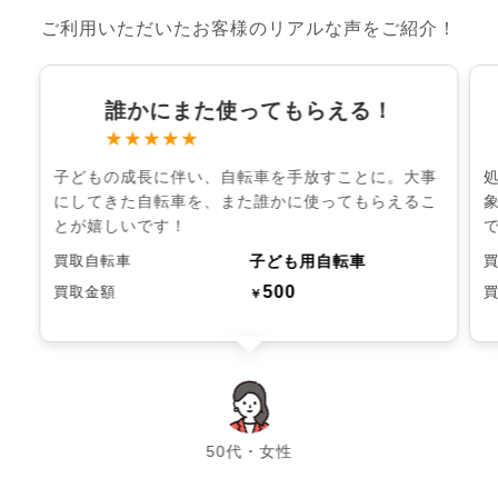
ご利用いただいたお客様のリアルな声をご紹介！
誰かにまた使ってもらえる！
★★★★★
子どもの成長に伴い、自転車を手放すことに。大事
にしてきた自転車を、また誰かに使ってもらえるこ
とが嬉しいです！
子ども用自転車
買取自転車
500
買取金額
￥
chevron_left
chevron_right
50代・女性