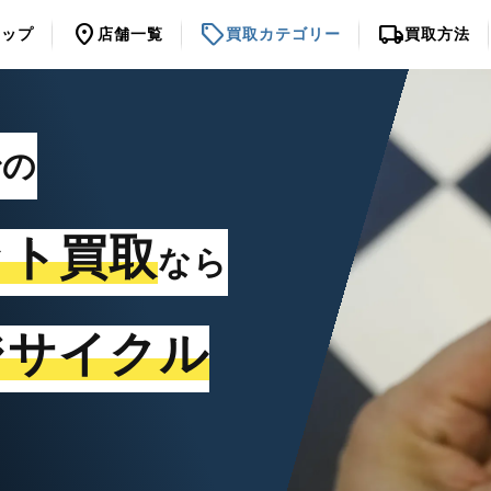
location_on
sell
local_shipping
トップ
店舗一覧
買取カテゴリー
買取方法
での
ット買取
なら
ジサイクル