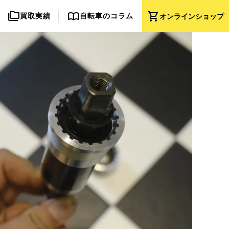
folder_copy
import_contacts
shopping_cart
買取実績
自転車のコラム
オンライン
ショップ