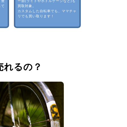
。豊
ー類(ライトやボトルゲージなど)も
して
買取対象。
カスタムした自転車でも、ママチャ
リでも買い取ります！
売れるの？