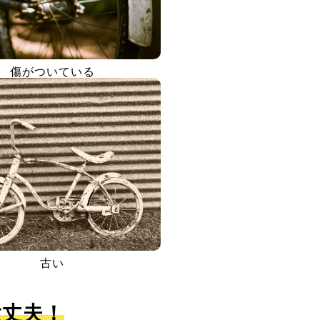
傷がついている
古い
大丈夫！