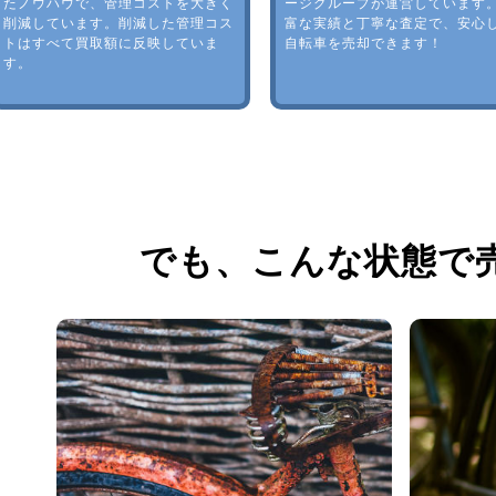
たノウハウで、管理コストを大きく
ージグループが運営しています
削減しています。削減した管理コス
富な実績と丁寧な査定で、安心
トはすべて買取額に反映していま
自転車を売却できます！
す。
でも、
こんな状態で