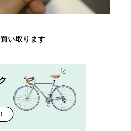
で買い取ります
ク
！