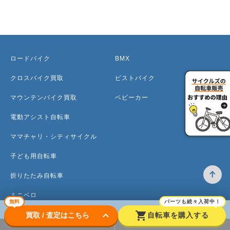
ロードバイク
BMX
クロスバイク買取
ピストバイク
マウンテンバイク買取
ベビーカー
電動アシスト自転車
ママチャリ・シティサイクル
子ども用自転車
折りたたみ自転車
ミニベロ
無料
パーツも続々入荷中！
keyboard_arrow_down
shopping_cart
買取 / 査定はこちら
自転車を購入する