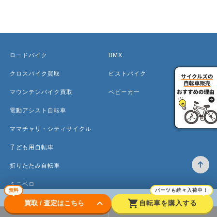
ロードバイク
BMX
クロスバイク買取
ピストバイク
マウンテンバイク買取
ベビーカー
電動アシスト自転車
ママチャリ・シティサイクル
子ども用自転車
折りたたみ自転車
ミニベロ
無料
パーツも続々入荷中！
keyboard_arrow_down
shopping_cart
買取 / 査定はこちら
自転車を購入する