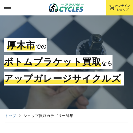
shopping_cart
オンライン
ショップ
厚木市
での
ボトムブラケット買取
なら
アップガレージサイクルズ
トップ
ショップ買取カテゴリー詳細