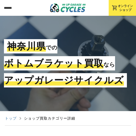
shopping_cart
オンライン
ショップ
神奈川県
での
ボトムブラケット買取
なら
アップガレージサイクルズ
トップ
ショップ買取カテゴリー詳細