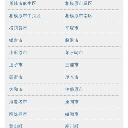
川崎市麻生区
相模原市緑区
相模原市中央区
相模原市南区
横須賀市
平塚市
鎌倉市
藤沢市
小田原市
茅ヶ崎市
逗子市
三浦市
秦野市
厚木市
大和市
伊勢原市
海老名市
座間市
南足柄市
綾瀬市
葉山町
寒川町