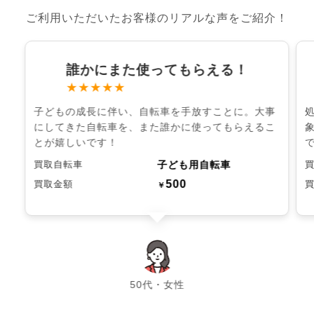
ご利用いただいたお客様のリアルな声をご紹介！
誰かにまた使ってもらえる！
★★★★★
子どもの成長に伴い、自転車を手放すことに。大事
にしてきた自転車を、また誰かに使ってもらえるこ
とが嬉しいです！
子ども用自転車
買取自転車
500
買取金額
￥
chevron_left
chevron_right
50代・女性