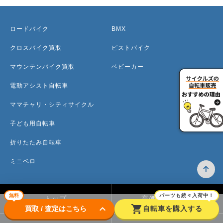
ロードバイク
BMX
クロスバイク買取
ピストバイク
マウンテンバイク買取
ベビーカー
電動アシスト自転車
ママチャリ・シティサイクル
子ども用自転車
折りたたみ自転車
ミニベロ
無料
パーツも続々入荷中！
トップ
高価買取のワケ
keyboard_arrow_down
shopping_cart
買取 / 査定はこちら
自転車を購入する