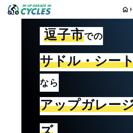
home
逗子市
での
サドル・シー
なら
アップガレー
ズ