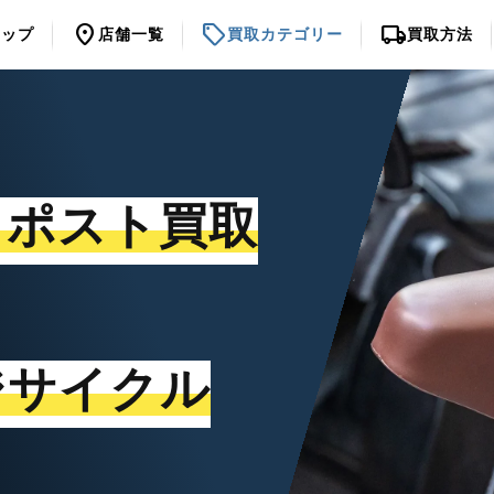
location_on
sell
local_shipping
トップ
店舗一覧
買取カテゴリー
買取方法
トポスト買取
ジサイクル