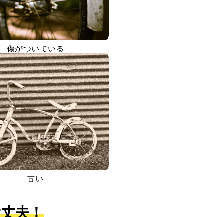
傷がついている
古い
大丈夫！