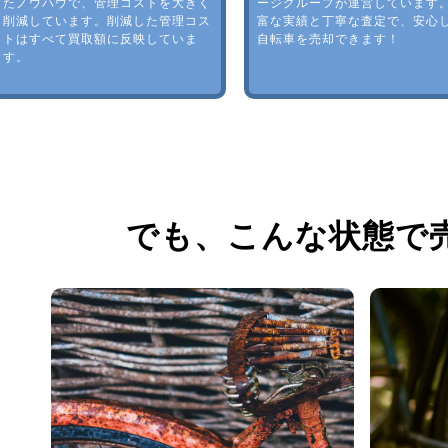
たノウハウで、管理コストを大きく
ージグループが運営しています
削減しています。削減した管理コス
富な実績と丁寧な査定で、安心
トはすべて買取額に反映していま
自転車を売却できます！
す。
でも、
こんな状態で