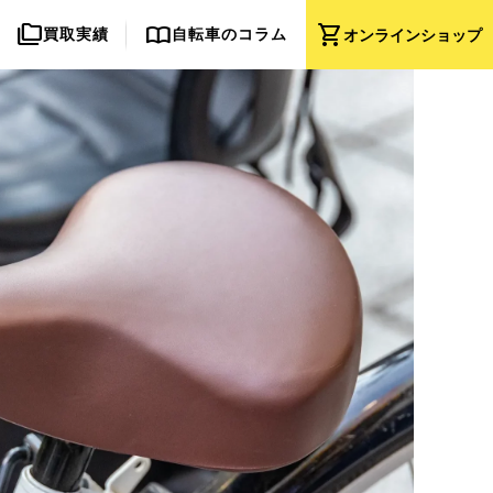
folder_copy
import_contacts
shopping_cart
買取実績
自転車のコラム
オンライン
ショップ