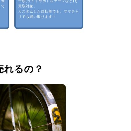
。豊
ー類(ライトやボトルゲージなど)も
して
買取対象。
カスタムした自転車でも、ママチャ
リでも買い取ります！
売れるの？