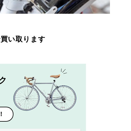
で買い取ります
ク
！