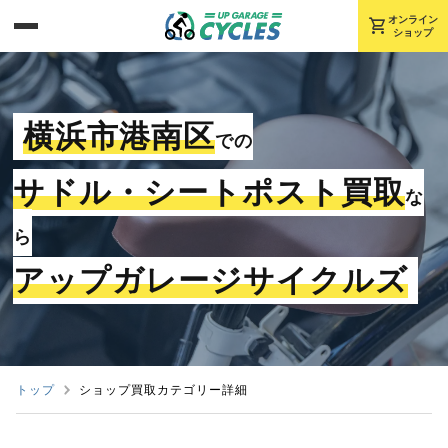
shopping_cart
オンライン
ショップ
横浜市港南区
での
サドル・シートポスト買取
な
ら
アップガレージサイクルズ
トップ
ショップ買取カテゴリー詳細