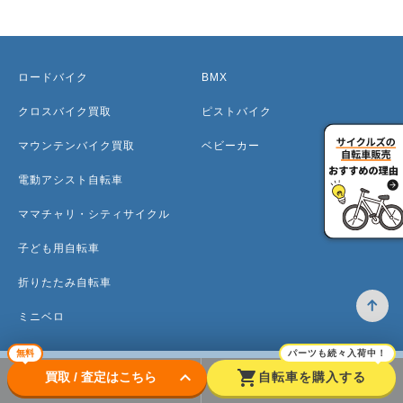
ロードバイク
BMX
クロスバイク買取
ピストバイク
マウンテンバイク買取
ベビーカー
電動アシスト自転車
ママチャリ・シティサイクル
子ども用自転車
折りたたみ自転車
ミニベロ
無料
パーツも続々入荷中！
keyboard_arrow_down
shopping_cart
買取 / 査定はこちら
自転車を購入する
トップ
高価買取のワケ