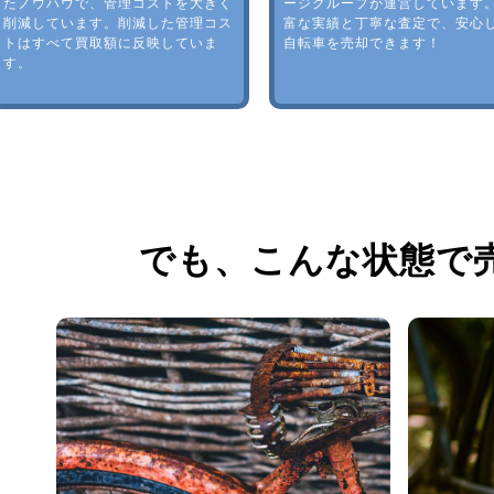
たノウハウで、管理コストを大きく
ージグループが運営しています
削減しています。削減した管理コス
富な実績と丁寧な査定で、安心
トはすべて買取額に反映していま
自転車を売却できます！
す。
でも、
こんな状態で