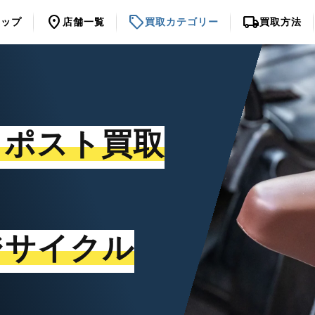
location_on
sell
local_shipping
トップ
店舗一覧
買取カテゴリー
買取方法
トポスト買取
ジサイクル