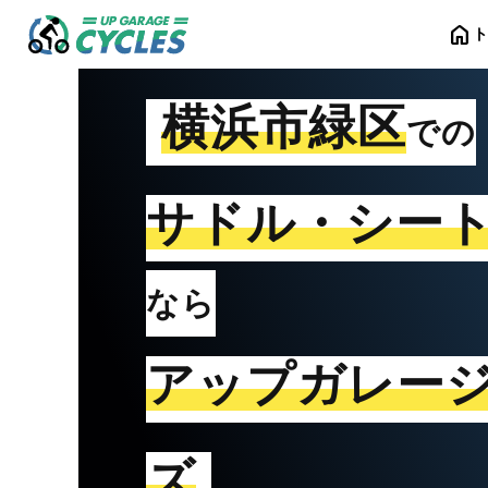
home
横浜市緑区
での
サドル・シー
なら
アップガレー
ズ