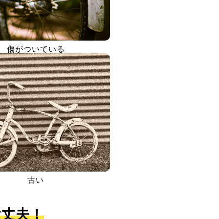
傷がついている
古い
大丈夫！