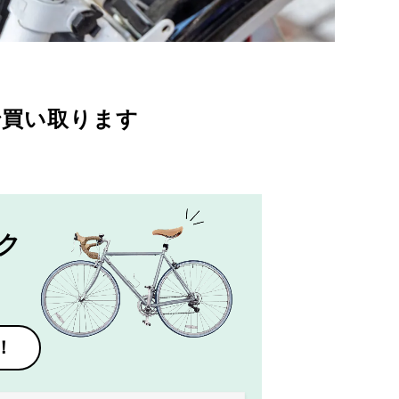
で買い取ります
ク
！