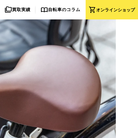
folder_copy
import_contacts
shopping_cart
買取実績
自転車のコラム
オンライン
ショップ