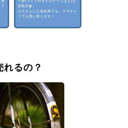
。豊
ー類(ライトやボトルゲージなど)も
して
買取対象。
カスタムした自転車でも、ママチャ
リでも買い取ります！
売れるの？