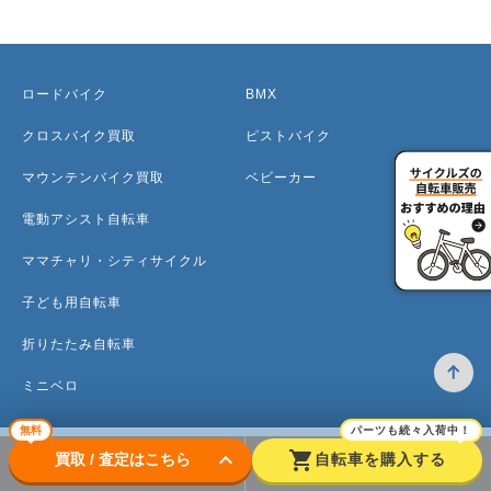
ロードバイク
BMX
クロスバイク買取
ピストバイク
マウンテンバイク買取
ベビーカー
電動アシスト自転車
ママチャリ・シティサイクル
子ども用自転車
折りたたみ自転車
ミニベロ
無料
パーツも続々入荷中！
keyboard_arrow_down
shopping_cart
買取 / 査定はこちら
自転車を購入する
トップ
高価買取のワケ