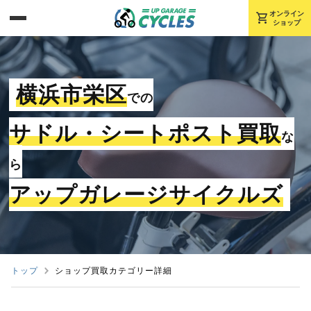
shopping_cart
オンライン
ショップ
横浜市栄区
での
サドル・シートポスト買取
な
ら
アップガレージサイクルズ
トップ
ショップ買取カテゴリー詳細