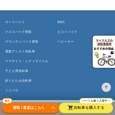
ロードバイク
BMX
クロスバイク買取
ピストバイク
マウンテンバイク買取
ベビーカー
電動アシスト自転車
ママチャリ・シティサイクル
子ども用自転車
折りたたみ自転車
ミニベロ
無料
パーツも続々入荷中！
keyboard_arrow_down
shopping_cart
買取 / 査定はこちら
自転車を購入する
トップ
高価買取のワケ