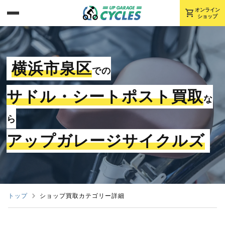
shopping_cart
オンライン
ショップ
横浜市泉区
での
サドル・シートポスト買取
な
ら
アップガレージサイクルズ
トップ
ショップ買取カテゴリー詳細