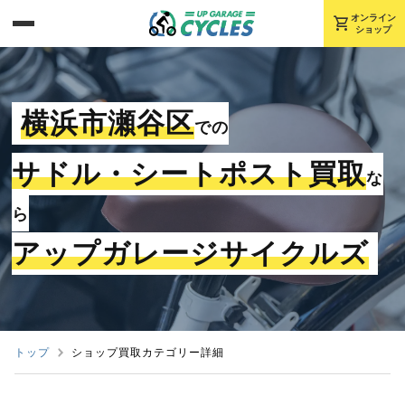
shopping_cart
オンライン
ショップ
横浜市瀬谷区
での
サドル・シートポスト買取
な
ら
アップガレージサイクルズ
トップ
ショップ買取カテゴリー詳細