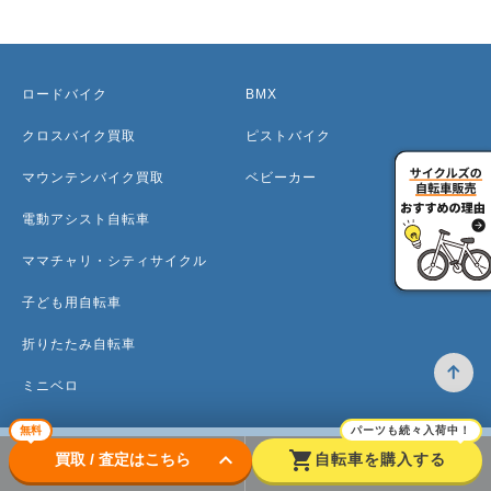
ロードバイク
BMX
クロスバイク買取
ピストバイク
マウンテンバイク買取
ベビーカー
電動アシスト自転車
ママチャリ・シティサイクル
子ども用自転車
折りたたみ自転車
ミニベロ
無料
パーツも続々入荷中！
keyboard_arrow_down
shopping_cart
買取 / 査定はこちら
自転車を購入する
トップ
高価買取のワケ