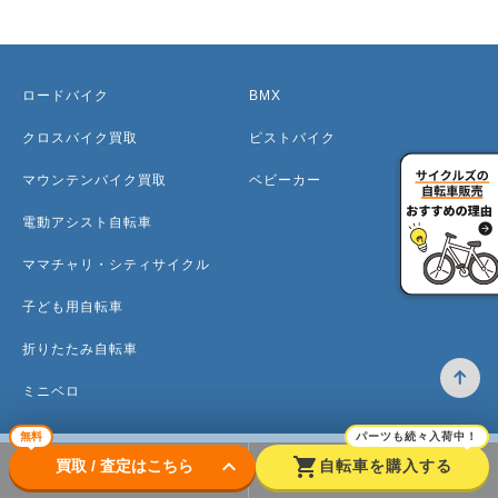
ロードバイク
BMX
クロスバイク買取
ピストバイク
マウンテンバイク買取
ベビーカー
電動アシスト自転車
ママチャリ・シティサイクル
子ども用自転車
折りたたみ自転車
ミニベロ
無料
パーツも続々入荷中！
keyboard_arrow_down
shopping_cart
買取 / 査定はこちら
自転車を購入する
トップ
高価買取のワケ