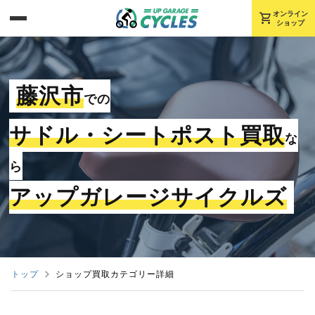
shopping_cart
オンライン
ショップ
藤沢市
での
サドル・シートポスト買取
な
ら
アップガレージサイクルズ
トップ
ショップ買取カテゴリー詳細