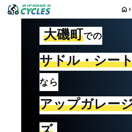
home
大磯町
での
サドル・シー
なら
アップガレー
ズ