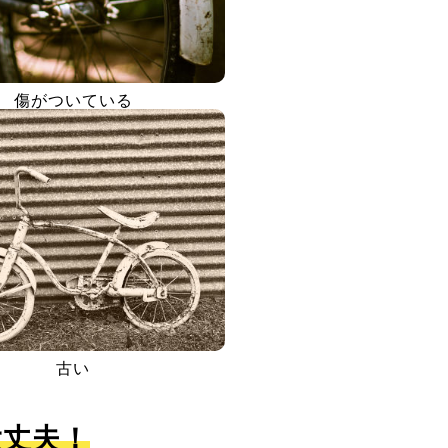
傷がついている
古い
大丈夫！