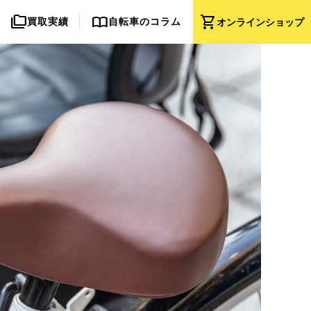
folder_copy
import_contacts
shopping_cart
買取実績
自転車のコラム
オンライン
ショップ