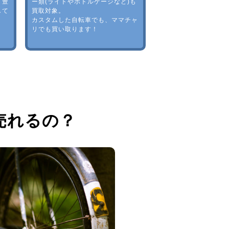
。豊
ー類(ライトやボトルゲージなど)も
して
買取対象。
カスタムした自転車でも、ママチャ
リでも買い取ります！
売れるの？