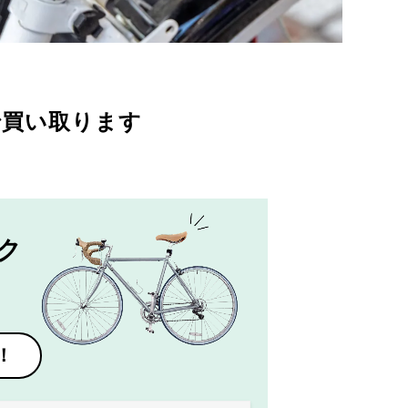
で買い取ります
ク
！