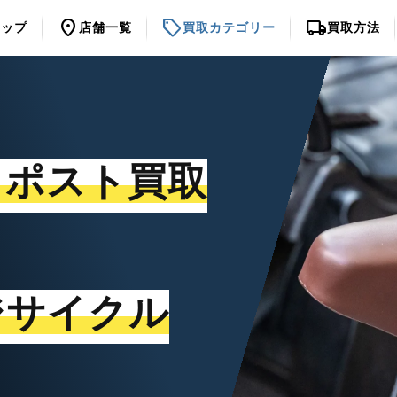
location_on
sell
local_shipping
トップ
店舗一覧
買取カテゴリー
買取方法
トポスト買取
ジサイクル