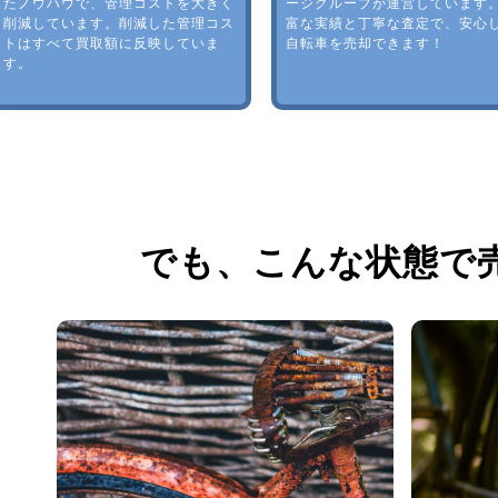
たノウハウで、管理コストを大きく
ージグループが運営しています
削減しています。削減した管理コス
富な実績と丁寧な査定で、安心
トはすべて買取額に反映していま
自転車を売却できます！
す。
でも、
こんな状態で