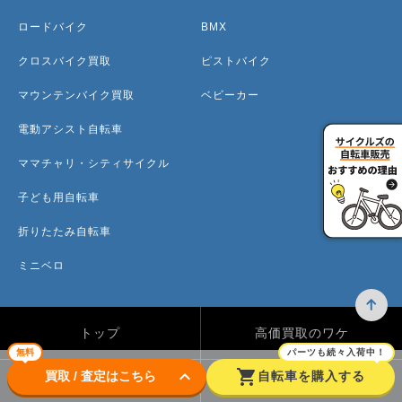
ロードバイク
BMX
クロスバイク買取
ピストバイク
マウンテンバイク買取
ベビーカー
電動アシスト自転車
ママチャリ・シティサイクル
子ども用自転車
折りたたみ自転車
ミニベロ
トップ
高価買取のワケ
無料
パーツも続々入荷中！
keyboard_arrow_down
shopping_cart
買取 / 査定はこちら
自転車を購入する
買取方法
買取カテゴリー