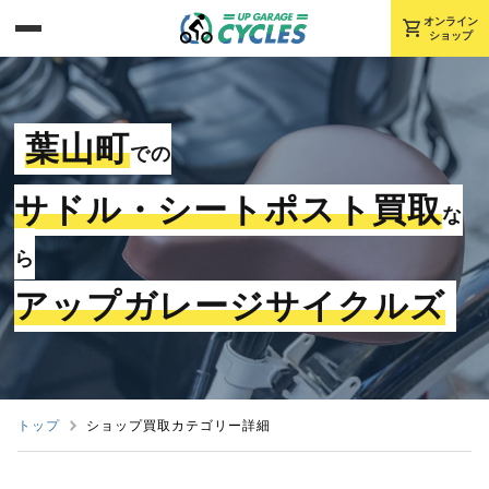
shopping_cart
オンライン
ショップ
葉山町
での
サドル・シートポスト買取
な
ら
アップガレージサイクルズ
トップ
ショップ買取カテゴリー詳細