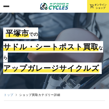
shopping_cart
オンライン
ショップ
平塚市
での
サドル・シートポスト買取
な
ら
アップガレージサイクルズ
トップ
ショップ買取カテゴリー詳細