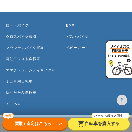
ロードバイク
BMX
クロスバイク買取
ピストバイク
マウンテンバイク買取
ベビーカー
電動アシスト自転車
ママチャリ・シティサイクル
子ども用自転車
折りたたみ自転車
ミニベロ
無料
パーツも続々入荷中！
keyboard_arrow_down
shopping_cart
買取 / 査定はこちら
自転車を購入する
トップ
高価買取のワケ