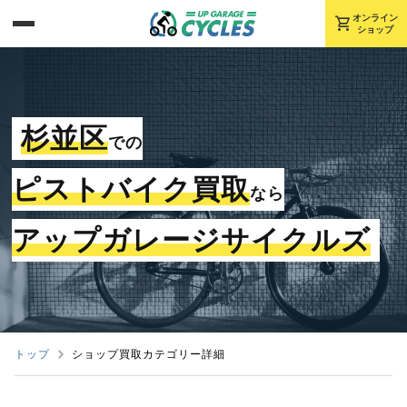
shopping_cart
オンライン
ショップ
杉並区
での
ピストバイク買取
なら
アップガレージサイクルズ
トップ
ショップ買取カテゴリー詳細