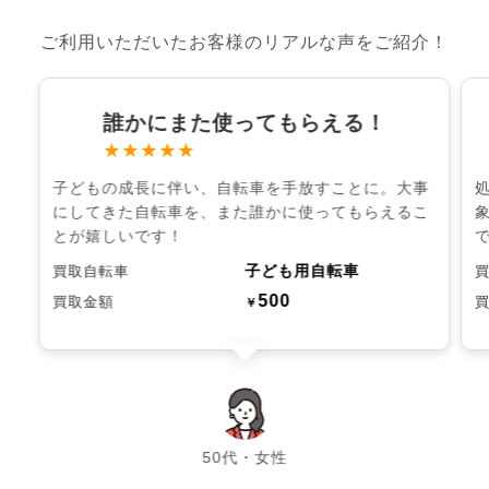
ご利用いただいたお客様のリアルな声をご紹介！
誰かにまた使ってもらえる！
★★★★★
子どもの成長に伴い、自転車を手放すことに。大事
にしてきた自転車を、また誰かに使ってもらえるこ
とが嬉しいです！
子ども用自転車
買取自転車
500
買取金額
￥
chevron_left
chevron_right
50代・女性