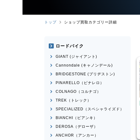
トップ
ショップ買取カテゴリー詳細
ロードバイク
GIANT (ジャイアント)
Cannondale (キャノンデール)
BRIDGESTONE (ブリヂストン)
PINARELLO（ピナレロ）
COLNAGO（コルナゴ）
TREK（トレック）
イク
ピストバイク
SPECIALIZED（スペシャライズド）
ather CX
FUJI
FEATHER 2022年モ
デル
BIANCHI（ビアンキ）
¥
25,520
¥
30,751
DEROSA（デローザ）
買取価格
ANCHOR（アンカー）