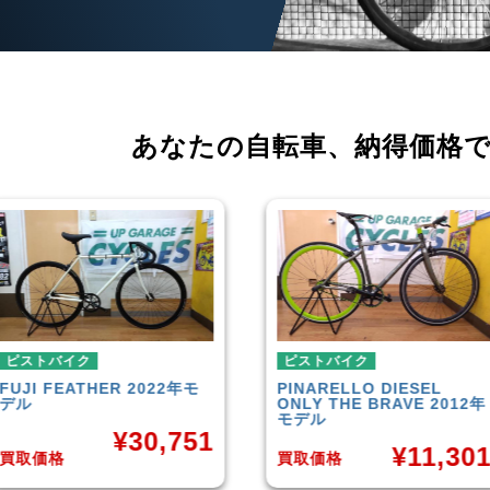
あなたの自転車、
納得価格
ピストバイク
ピストバイク
PINARELLO
DIESEL
LEADER
721TR 2023年モ
ONLY THE BRAVE 2012年
デル
モデル
¥
42,00
¥
11,301
買取価格
買取価格