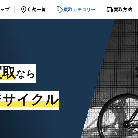
location_on
sell
local_shipping
トップ
店舗一覧
買取カテゴリー
買取方法
買取
なら
ジサイクル