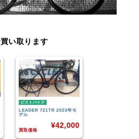
で買い取ります
ピストバイク
ピストバイク
FUJI
TRACK 1.1 2014年モ
BROTURES
TYRA
デル
BIKES KAGERO
0
¥
33,000
¥
8
買取価格
買取価格