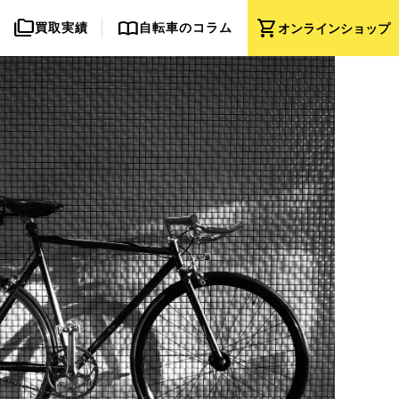
folder_copy
import_contacts
shopping_cart
買取実績
自転車のコラム
オンライン
ショップ