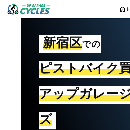
home
新宿区
での
ピストバイク
アップガレー
ズ