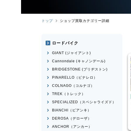
トップ
ショップ買取カテゴリー詳細
ロードバイク
GIANT (ジャイアント)
Cannondale (キャノンデール)
BRIDGESTONE (ブリヂストン)
PINARELLO（ピナレロ）
COLNAGO（コルナゴ）
TREK（トレック）
イク
ピストバイク
SPECIALIZED（スペシャライズド）
ather CX
FUJI
FEATHER 2022年モ
デル
BIANCHI（ビアンキ）
¥
25,520
¥
30,751
DEROSA（デローザ）
買取価格
ANCHOR（アンカー）