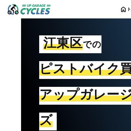
home
江東区
での
ピストバイク
アップガレー
ズ