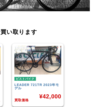
で買い取ります
ピストバイク
ピストバイク
FUJI
TRACK 1.1 2014年モ
BROTURES
TYR
デル
BIKES KAGERO
0
¥
33,000
¥
8
買取価格
買取価格