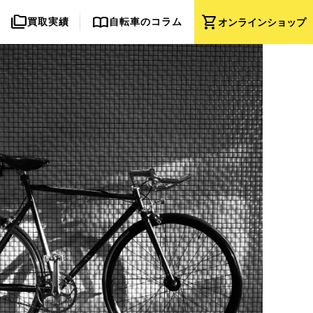
folder_copy
import_contacts
shopping_cart
買取実績
自転車のコラム
オンライン
ショップ