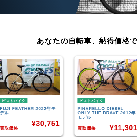
あなたの自転車、
納得価格
ピストバイク
ピストバイク
PINARELLO
DIESEL
LEADER
721TR 2023年モ
ONLY THE BRAVE 2012年
デル
モデル
¥
42,00
¥
11,301
買取価格
買取価格