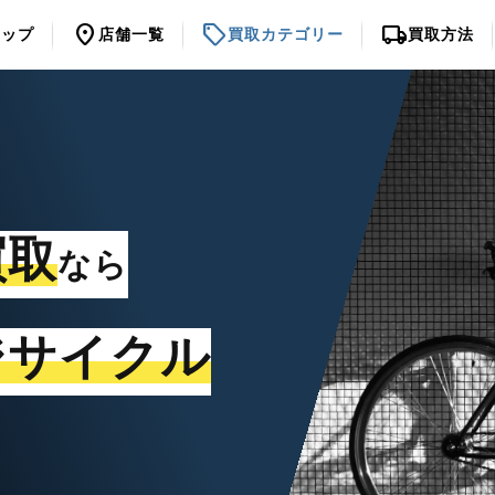
location_on
sell
local_shipping
トップ
店舗一覧
買取カテゴリー
買取方法
買取
なら
ジサイクル