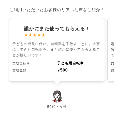
ご利用いただいたお客様のリアルな声をご紹介！
誰かにまた使ってもらえる！
★★★★★
子どもの成長に伴い、自転車を手放すことに。大事
にしてきた自転車を、また誰かに使ってもらえるこ
とが嬉しいです！
子ども用自転車
買取自転車
500
買取金額
￥
chevron_left
chevron_right
50代・女性