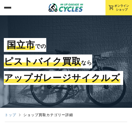
shopping_cart
オンライン
ショップ
国立市
での
ピストバイク買取
なら
アップガレージサイクルズ
トップ
ショップ買取カテゴリー詳細