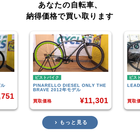
あなたの自転車、
納得価格で買い取ります
ピストバイク
ピス
Y THE
LEADER
721TR 2023年モデル
FUJI
¥
42,000
,301
買取価格
買取
もっと見る