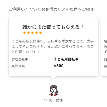
ご利用いただいたお客様のリアルな声をご紹介！
誰かにまた使ってもらえる！
★★★★★
子どもの成長に伴い、自転車を手放すことに。大事
にしてきた自転車を、また誰かに使ってもらえるこ
とが嬉しいです！
子ども用自転車
買取自転車
500
買取金額
￥
chevron_left
chevron_right
50代・女性