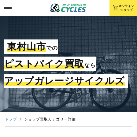
shopping_cart
オンライン
ショップ
東村山市
での
ピストバイク買取
なら
アップガレージサイクルズ
トップ
ショップ買取カテゴリー詳細