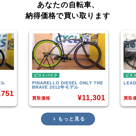
あなたの自転車、
納得価格で買い取ります
ピストバイク
ONLY THE
LEADER
721TR 2023年モデル
¥
42,000
¥
11,301
買取価格
もっと見る