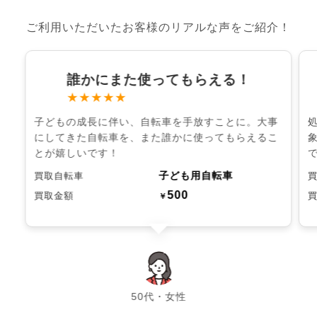
ご利用いただいたお客様のリアルな声をご紹介！
誰かにまた使ってもらえる！
★★★★★
子どもの成長に伴い、自転車を手放すことに。大事
にしてきた自転車を、また誰かに使ってもらえるこ
とが嬉しいです！
子ども用自転車
買取自転車
500
買取金額
￥
chevron_left
chevron_right
50代・女性