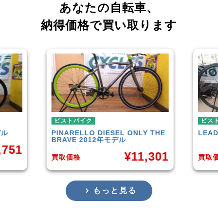
あなたの自転車、
納得価格で買い取ります
ピストバイク
L ONLY THE
LEADER
721TR 2023年モデル
ル
¥
42,000
¥
11,301
買取価格
もっと見る