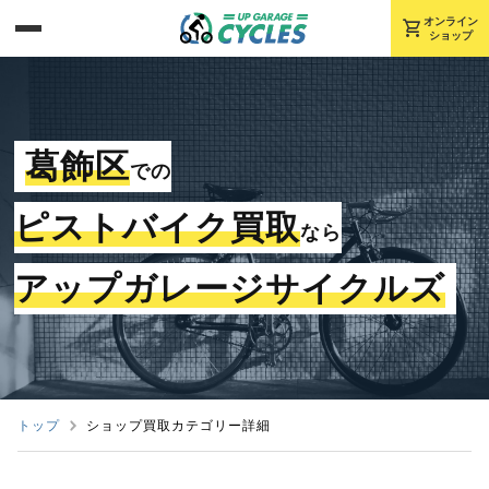
shopping_cart
オンライン
ショップ
葛飾区
での
ピストバイク買取
なら
アップガレージサイクルズ
トップ
ショップ買取カテゴリー詳細