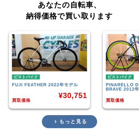
あなたの自転車、
納得価格で買い取ります
ピストバイク
ピス
デル
PINARELLO
DIESEL ONLY THE
LEA
BRAVE 2012年モデル
,751
¥
11,301
買取価格
買取
もっと見る