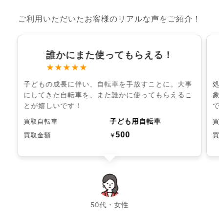
ご利用いただいたお客様のリアルな声をご紹介！
誰かにまた使ってもらえる！
★★★★★
子どもの成長に伴い、自転車を手放すことに。大事
にしてきた自転車を、また誰かに使ってもらえるこ
とが嬉しいです！
子ども用自転車
買取自転車
500
買取金額
￥
chevron_left
chevron_right
50代・女性