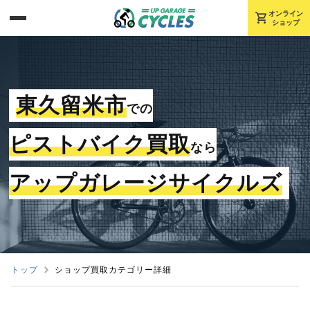
shopping_cart
オンライン
ショップ
東久留米市
での
ピストバイク買取
なら
アップガレージサイクルズ
トップ
ショップ買取カテゴリー詳細