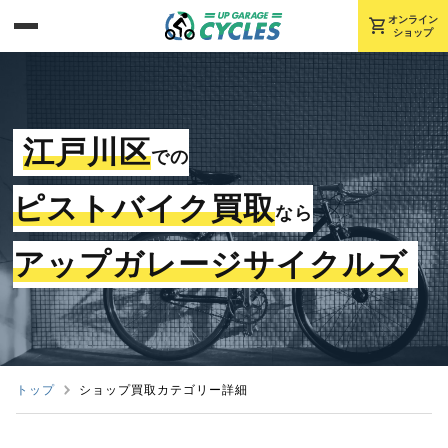
shopping_cart
オンライン
ショップ
江戸川区
での
ピストバイク買取
なら
アップガレージサイクルズ
トップ
ショップ買取カテゴリー詳細