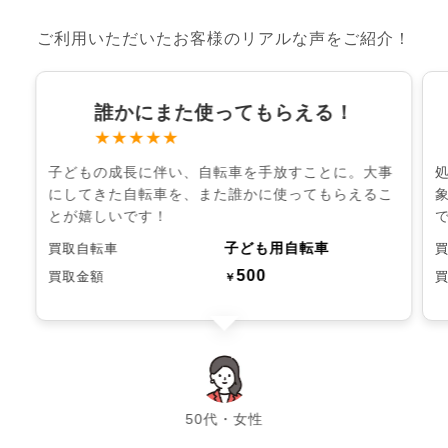
ご利用いただいたお客様のリアルな声をご紹介！
誰かにまた使ってもらえる！
★★★★★
子どもの成長に伴い、自転車を手放すことに。大事
にしてきた自転車を、また誰かに使ってもらえるこ
とが嬉しいです！
子ども用自転車
買取自転車
500
買取金額
￥
chevron_left
chevron_right
50代・女性