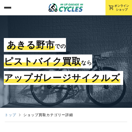
shopping_cart
オンライン
ショップ
あきる野市
での
ピストバイク買取
なら
アップガレージサイクルズ
トップ
ショップ買取カテゴリー詳細