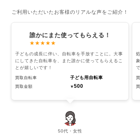
ご利用いただいたお客様のリアルな声をご紹介！
誰かにまた使ってもらえる！
★★★★★
子どもの成長に伴い、自転車を手放すことに。大事
にしてきた自転車を、また誰かに使ってもらえるこ
とが嬉しいです！
子ども用自転車
買取自転車
500
買取金額
￥
chevron_left
chevron_right
50代・女性