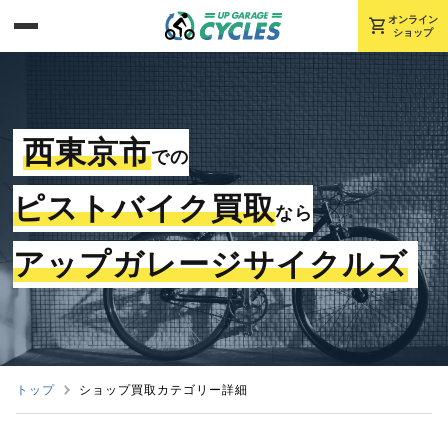
shopping_cart
オンライン
ショップ
西東京市
での
ピストバイク買取
なら
アップガレージサイクルズ
トップ
ショップ買取カテゴリー詳細