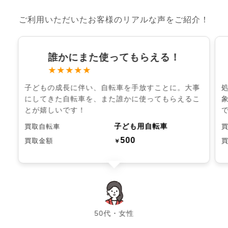
ご利用いただいたお客様のリアルな声をご紹介！
誰かにまた使ってもらえる！
★★★★★
子どもの成長に伴い、自転車を手放すことに。大事
にしてきた自転車を、また誰かに使ってもらえるこ
とが嬉しいです！
子ども用自転車
買取自転車
500
買取金額
￥
chevron_left
chevron_right
50代・女性