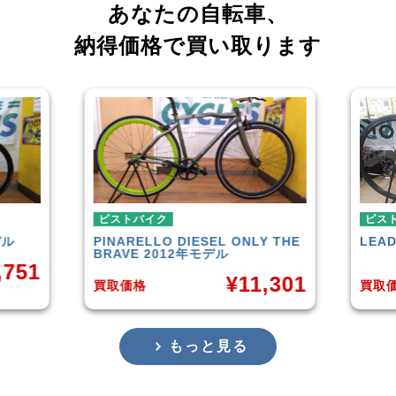
あなたの自転車、
納得価格で買い取ります
ピストバイク
ピ
NLY THE
LEADER
721TR 2023年モデル
FU
¥
42,000
11,301
買取価格
買
もっと見る