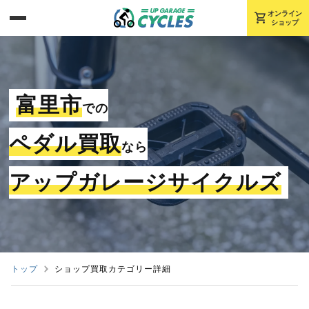
shopping_cart
オンライン
ショップ
富里市
での
ペダル買取
なら
アップガレージサイクルズ
トップ
ショップ買取カテゴリー詳細