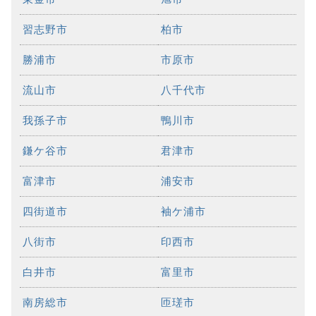
習志野市
柏市
勝浦市
市原市
流山市
八千代市
我孫子市
鴨川市
鎌ケ谷市
君津市
富津市
浦安市
四街道市
袖ケ浦市
八街市
印西市
白井市
富里市
南房総市
匝瑳市