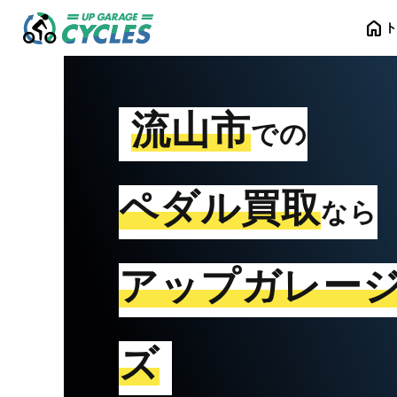
home
流山市
での
ペダル買取
なら
アップガレー
ズ