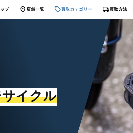
location_on
sell
local_shipping
トップ
店舗一覧
買取カテゴリー
買取方法
ジサイクル