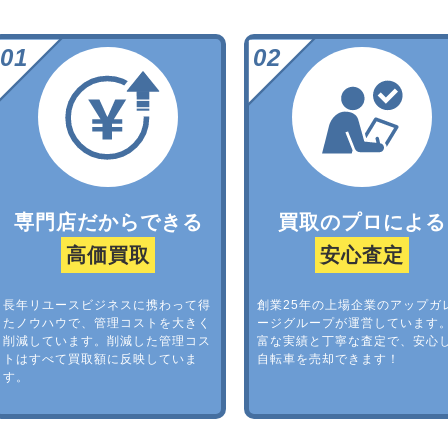
専門店だからできる
買取のプロによる
高価買取
安心査定
長年リユースビジネスに携わって得
創業25年の上場企業のアップガ
たノウハウで、管理コストを大きく
ージグループが運営しています
削減しています。削減した管理コス
富な実績と丁寧な査定で、安心
トはすべて買取額に反映していま
自転車を売却できます！
す。