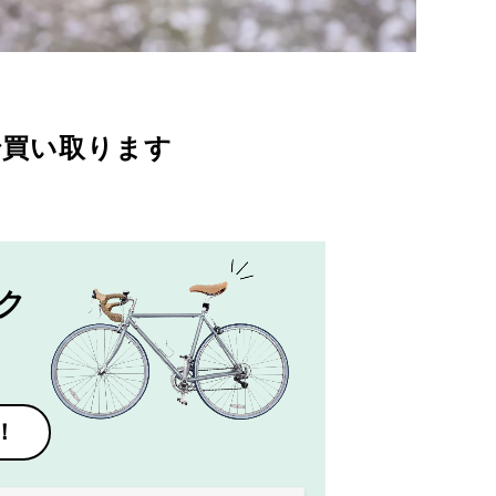
で買い取ります
ク
！