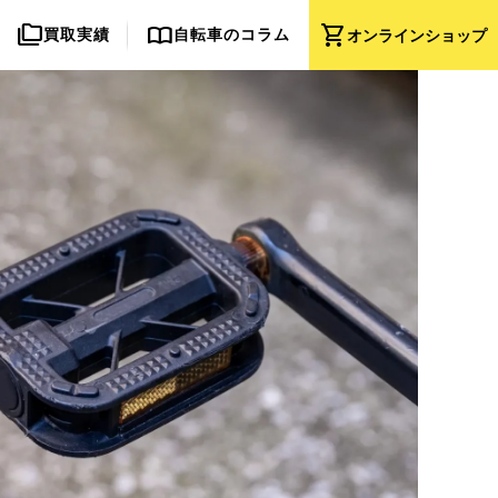
folder_copy
import_contacts
shopping_cart
買取実績
自転車のコラム
オンライン
ショップ