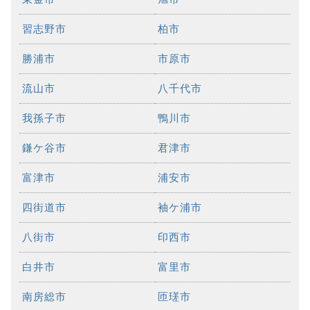
習志野市
柏市
勝浦市
市原市
流山市
八千代市
我孫子市
鴨川市
鎌ケ谷市
君津市
富津市
浦安市
四街道市
袖ケ浦市
八街市
印西市
白井市
富里市
南房総市
匝瑳市