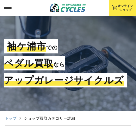
shopping_cart
オンライン
ショップ
袖ケ浦市
での
ペダル買取
なら
アップガレージサイクルズ
トップ
ショップ買取カテゴリー詳細