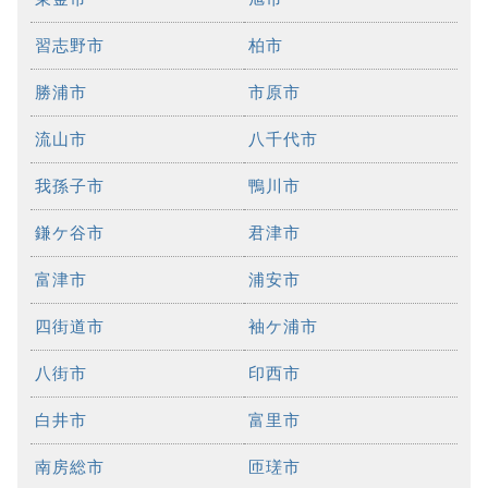
習志野市
柏市
勝浦市
市原市
流山市
八千代市
我孫子市
鴨川市
鎌ケ谷市
君津市
富津市
浦安市
四街道市
袖ケ浦市
八街市
印西市
白井市
富里市
南房総市
匝瑳市