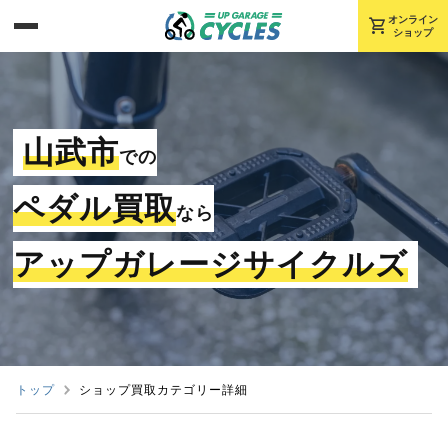
shopping_cart
オンライン
ショップ
山武市
での
ペダル買取
なら
アップガレージサイクルズ
トップ
ショップ買取カテゴリー詳細