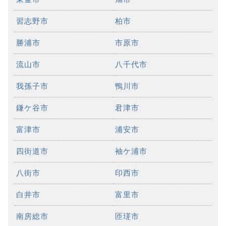
習志野市
柏市
勝浦市
市原市
流山市
八千代市
我孫子市
鴨川市
鎌ケ谷市
君津市
富津市
浦安市
四街道市
袖ケ浦市
八街市
印西市
白井市
富里市
南房総市
匝瑳市