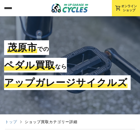
shopping_cart
オンライン
ショップ
茂原市
での
ペダル買取
なら
アップガレージサイクルズ
トップ
ショップ買取カテゴリー詳細