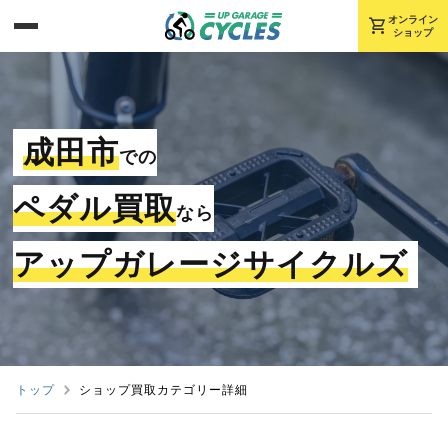
shopping_cart
オンライン
ショップ
成田市
での
ペダル買取
なら
アップガレージサイクルズ
トップ
ショップ買取カテゴリー詳細