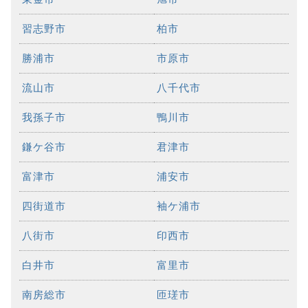
習志野市
柏市
勝浦市
市原市
流山市
八千代市
我孫子市
鴨川市
鎌ケ谷市
君津市
富津市
浦安市
四街道市
袖ケ浦市
八街市
印西市
白井市
富里市
南房総市
匝瑳市