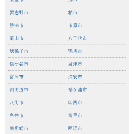
習志野市
柏市
勝浦市
市原市
流山市
八千代市
我孫子市
鴨川市
鎌ケ谷市
君津市
富津市
浦安市
四街道市
袖ケ浦市
八街市
印西市
白井市
富里市
南房総市
匝瑳市