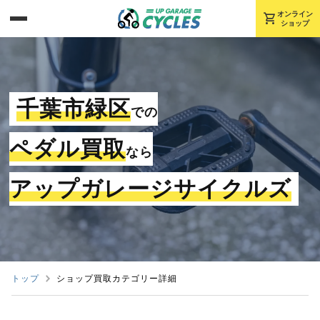
shopping_cart
オンライン
ショップ
千葉市緑区
での
ペダル買取
なら
アップガレージサイクルズ
トップ
ショップ買取カテゴリー詳細