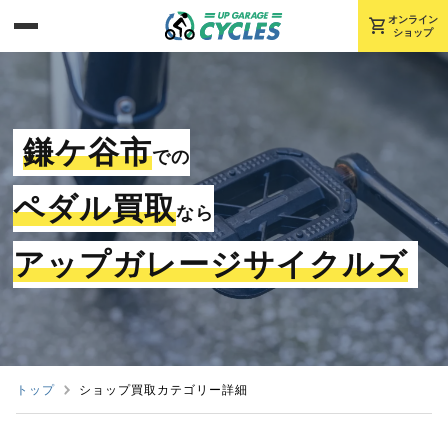
shopping_cart
オンライン
ショップ
鎌ケ谷市
での
ペダル買取
なら
アップガレージサイクルズ
トップ
ショップ買取カテゴリー詳細