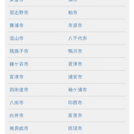
習志野市
柏市
勝浦市
市原市
流山市
八千代市
我孫子市
鴨川市
鎌ケ谷市
君津市
富津市
浦安市
四街道市
袖ケ浦市
八街市
印西市
白井市
富里市
南房総市
匝瑳市