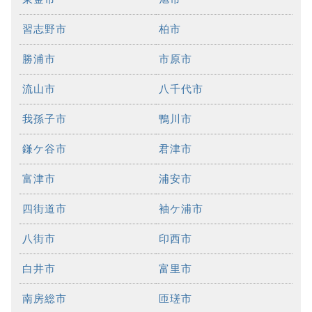
習志野市
柏市
勝浦市
市原市
流山市
八千代市
我孫子市
鴨川市
鎌ケ谷市
君津市
富津市
浦安市
四街道市
袖ケ浦市
八街市
印西市
白井市
富里市
南房総市
匝瑳市