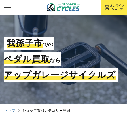
shopping_cart
オンライン
ショップ
我孫子市
での
ペダル買取
なら
アップガレージサイクルズ
トップ
ショップ買取カテゴリー詳細