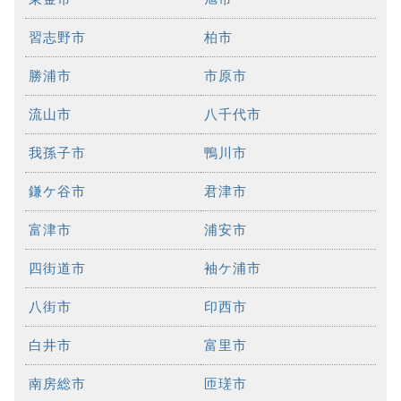
習志野市
柏市
勝浦市
市原市
流山市
八千代市
我孫子市
鴨川市
鎌ケ谷市
君津市
富津市
浦安市
四街道市
袖ケ浦市
八街市
印西市
白井市
富里市
南房総市
匝瑳市