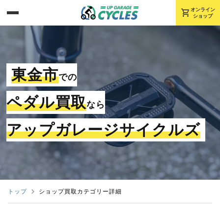
shopping_cart
オンライン
ショップ
東金市
での
ペダル買取
なら
アップガレージサイクルズ
トップ
ショップ買取カテゴリー詳細